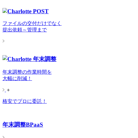
ファイルの交付だけでなく
提出依頼～管理まで
年末調整の作業時間を
大幅に削減！
＋
格安でプロに委託！
年末調整BPaaS