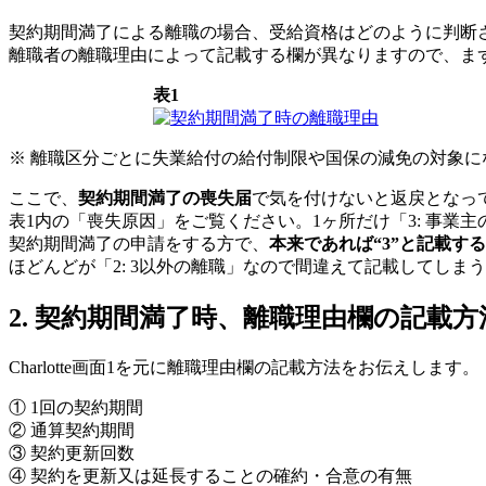
契約期間満了による離職の場合、受給資格はどのように判断
離職者の離職理由によって記載する欄が異なりますので、ま
表1
※ 離職区分ごとに失業給付の給付制限や国保の減免の対象に
ここで、
契約期間満了の喪失届
で気を付けないと返戻となっ
表1内の「喪失原因」をご覧ください。1ヶ所だけ「3: 事業
契約期間満了の申請をする方で、
本来であれば“3”と記載す
ほどんどが「2: 3以外の離職」なので間違えて記載してし
2. 契約期間満了時、離職理由欄の記載方
Charlotte画面1を元に離職理由欄の記載方法をお伝えします。
① 1回の契約期間
② 通算契約期間
③ 契約更新回数
④ 契約を更新又は延長することの確約・合意の有無