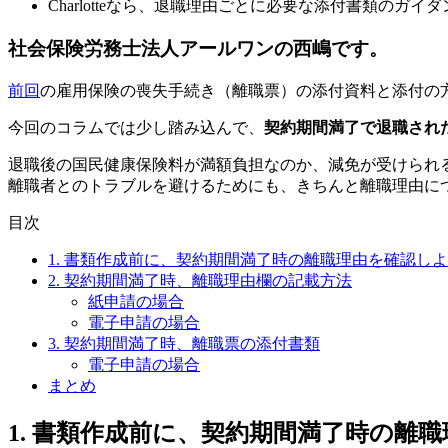
Charlotteなら、退職理由ごとに必要な添付書類のガイ
社会保険労務士法人アールワンの西嶋です。
前回
の雇用保険の喪失手続き（離職票）の添付資料と添付の
今回のコラムでは少し踏み込んで、
契約期間満了で退職され
退職後の国民健康保険料が満額負担なのか、減免が受けられ
離職者とのトラブルを避けるためにも、きちんと離職理由に
目次
1. 書類作成前に、契約期間満了時の離職理由を確認し
2. 契約期間満了時、離職理由欄の記載方法
紙申請の場合
電子申請の場合
3. 契約期間満了時、離職票の添付書類
電子申請の場合
まとめ
1. 書類作成前に、契約期間満了時の離