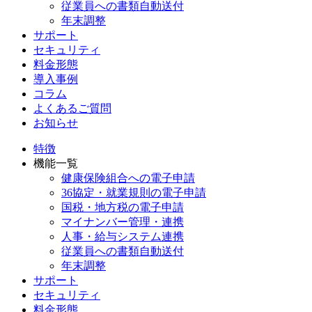
従業員への書類自動送付
年末調整
サポート
セキュリティ
料金形態
導入事例
コラム
よくあるご質問
お知らせ
特徴
機能一覧
健康保険組合への電子申請
36協定・就業規則の電子申請
国税・地方税の電子申請
マイナンバー管理・連携
人事・給与システム連携
従業員への書類自動送付
年末調整
サポート
セキュリティ
料金形態