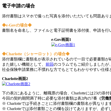
電子申請の場合
添付書類はスマホで撮った写真を添付いただいても問題あり
◆e-Govの場合◆
書類名を命名し、ファイルと電子証明書を添付後、申請を行
e-Gov画面1
◆Charlotte（シャーロット）の場合◆
添付書類欄に書類名が表示されているので一目で必要書類が
また嬉しい機能として、
前回
のコラムでもご紹介しましたが
社会保険申請業務に不慣れな方でもとてもわかりやすい仕様
Charlotte画面2
下の表2にあるように、離職票の場合、Charlotteには23の
今回の契約期間満了時に必要な添付書類は表2内の7番
（労働
※ Charlotteでは手続きごとに添付書類欄の書類名が異なりま
※ Charlotteでは添付書類ごとの欄を設けてありますが