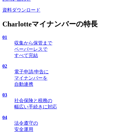
資料ダウンロード
Charlotteマイナンバーの特長
01
収集から保管まで
ペーパーレスで
すべて完結
02
電子申請/申告に
マイナンバーを
自動連携
03
社会保険と税務の
幅広い手続きに対応
04
法令遵守の
安全運用