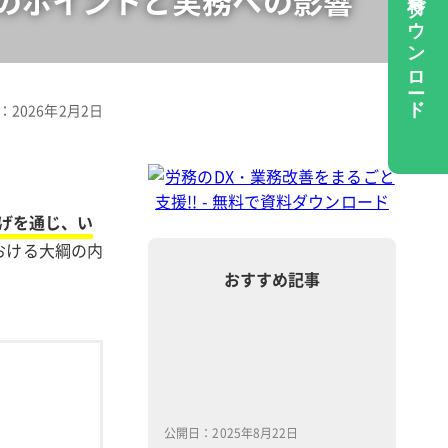
資料ダウンロード
のポイントと実務への影響
資
料
ダ
：2026年2月2日
ウ
ン
ロ
ー
げを通じ、い
ド
おける大綱の内
おすすめ記事
公開日：2025年8月22日