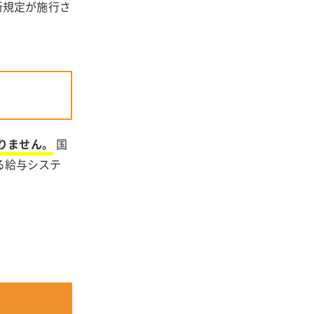
新規定が施行さ
りません。
国
る給与システ