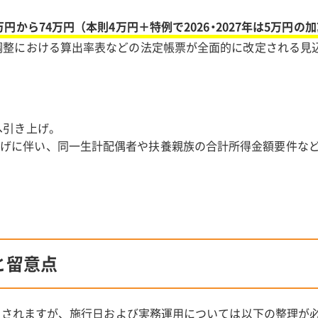
円から74万円（本則4万円＋特例で2026・2027年は5万円の
調整における算出率表などの法定帳票が全面的に改定される見
へ引き上げ。
上げに伴い、同一生計配偶者や扶養親族の合計所得金額要件など
と留意点
適用されますが、施行日および実務運用については以下の整理が