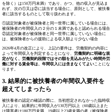
を除く）は150万円未満）であり、かつ、他の収入が見込ま
れず、次の①又は②に該当する場合に、原則として、被扶養
者に該当するものとして取り扱われます。
①認定対象者が被保険者と同一世帯に属している場合には、
被保険者の年間収入の２分の１未満であると認められる場合
②認定対象者が被保険者と同一世帯に属していない場合に
は、被保険者からの援助による収入額より少ない場合
2026年4月の改正により、上記の要件は、労働契約の内容に
よって年間収入を判定することになり、
労働契約に明確な規
定がなく、労働契約段階ではその額を見込みがたい時間外労
働に対する賃金等は、年間収入には含まなくてよい
ことにな
ります。
3. 結果的に被扶養者の年間収入要件を
超えてしまったら
被扶養者の認定の確認の際に、当初想定されなかった臨時収
入により、結果的に年間収入が130万円以上（60歳以上また
は障害者は180万円未満、19歳以上23歳未満の者（被保険者