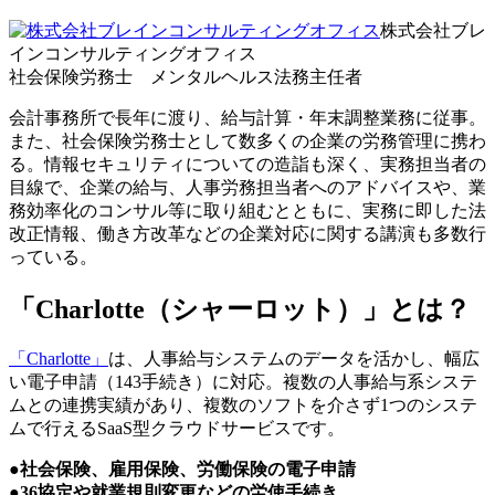
株式会社ブレ
インコンサルティングオフィス
社会保険労務士 メンタルヘルス法務主任者
会計事務所で長年に渡り、給与計算・年末調整業務に従事。
また、社会保険労務士として数多くの企業の労務管理に携わ
る。情報セキュリティについての造詣も深く、実務担当者の
目線で、企業の給与、人事労務担当者へのアドバイスや、業
務効率化のコンサル等に取り組むとともに、実務に即した法
改正情報、働き方改革などの企業対応に関する講演も多数行
っている。
「Charlotte
（シャーロット）
」とは？
「Charlotte」
は、人事給与システムのデータを活かし、幅広
い電子申請（143手続き）に対応。複数の人事給与系システ
ムとの連携実績があり、複数のソフトを介さず1つのシステ
ムで行えるSaaS型クラウドサービスです。
●
社会保険、雇用保険、労働保険の電子申請
●
36協定や就業規則変更などの労使手続き