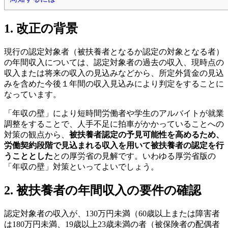
1. 改正の背景
現行の認定対象者（被扶養者となるか認定の対象となる者）
の年間収入については、認定対象者の過去の収入、現時点の
収入または将来の収入の見込みなどから、所定外賃金の見込
みを含めた今後１年間の収入見込みにより判定をすることに
なっています。
「年収の壁」により短時間労働者や学生のアルバイトが就業
調整をすることで、人手不足に拍車がかかっていることへの
対策の観点から、
被扶養者認定の予見可能性を高めるため、
労働契約段階で見込まれる収入を用いて被扶養者の認定を行
うこととした
との厚労省の見解です。いわゆる厚労省版の
「年収の壁」対策といってよいでしょう。
2. 被扶養者の年間収入の要件の確認
認定対象者の収入が、130万円未満（60歳以上または障害者
は180万円未満、19歳以上23歳未満の者（被保険者の配偶者