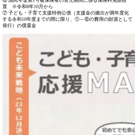
⑥ 国民年金第1号被保険者の育児期間に係る保険料免除措
置 ※令和8年10月から
⑦ 子ども・子育て支援特例公債（支援金の拠出が満年度化
する令和10年度までの間に限り、①～⑥の費用の財源として
発行）の償還金