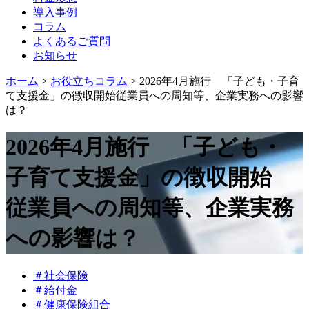
導入事例
コラム
よくあるご質問
お知らせ
ホーム
>
お役立ちコラム
>
2026年4月施行 「子ども・子育
て支援金」の徴収開始従業員への周知等、企業実務への影響
は？
2026年4月施行 「子ども・
子育て支援金」の徴収開始
従業員への周知等、企業実務
への影響は？
＃社会保険
＃給付金
＃健康保険組合