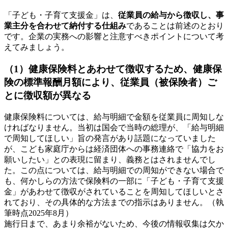
「子ども・子育て支援金」は、
従業員の給与から徴収し、事
業主分を合わせて納付する仕組み
であることは前述のとおり
です。企業の実務への影響と注意すべきポイントについて考
えてみましょう。
（1）健康保険料とあわせて徴収するため、健康保
険の標準報酬月額により、従業員（被保険者）ご
とに徴収額が異なる
健康保険料については、給与明細で金額を従業員に周知しな
ければなりません。当初は国会で当時の総理が、「給与明細
で周知してほしい」旨の発言があり話題になっていました
が、こども家庭庁からは経済団体への事務連絡で「協力をお
願いしたい」との表現に留まり、義務とはされませんでし
た。この点については、給与明細での周知ができない場合で
も、何かしらの方法で保険料の一部に「子ども・子育て支援
金」があわせて徴収がされていることを周知してほしいとさ
れており、その具体的な方法までの指示はありません。（執
筆時点2025年8月）
施行日まで、あまり余裕がないため、今後の情報収集は欠か