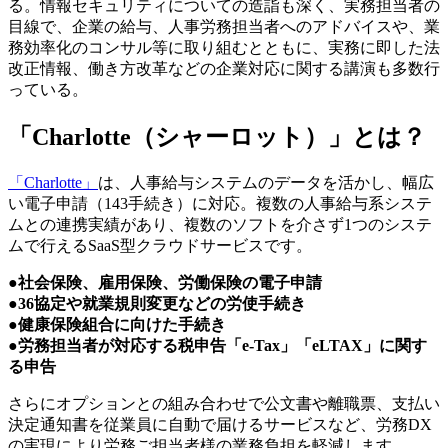
る。情報セキュリティについての造詣も深く、実務担当者の
目線で、企業の給与、人事労務担当者へのアドバイスや、業
務効率化のコンサル等に取り組むとともに、実務に即した法
改正情報、働き方改革などの企業対応に関する講演も多数行
っている。
「Charlotte
（シャーロット）
」とは？
「Charlotte」
は、人事給与システムのデータを活かし、幅広
い電子申請（143手続き）に対応。複数の人事給与系システ
ムとの連携実績があり、複数のソフトを介さず1つのシステ
ムで行えるSaaS型クラウドサービスです。
●
社会保険、雇用保険、労働保険の電子申請
●
36協定や就業規則変更などの労使手続き
●
健康保険組合に向けた手続き
●
労務担当者が対応する税申告「e-Tax」「eLTAX」に関す
る申告
さらにオプションとの組み合わせで公文書や離職票、支払い
決定通知書を従業員に自動で届けるサービスなど、労務DX
の実現により労務ご担当者様の業務負担を軽減します。