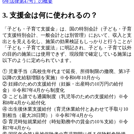
6年法律第47号）の概要
3. 支援金は何に使われるの？
「子ども・子育て支援金」は、国の特別会計（子ども・子育
て支援特別会計、一般会計とは別管理）において、収入と支
出とを見える化し、施策の効果検証もしっかりと行うことが
「子ども・子育て支援法」に明記され、子ども・子育て以外
の目的の施策には使用できず、現段階で確定している施策は
以下のように定められています。
① 児童手当（高校生年代まで延長、所得制限の撤廃、第3子
以降の支給額増額を実施）※令和6年10月から
② 妊婦のための支援給付（妊娠・出産時の10万円の給付
金）※令和7年4月から制度化
③ こども誰でも通園制度（乳児等のための支援給付）※令
和8年4月から給付化
④ 出生後休業支援給付（育児休業給付とあわせて手取り10
割相当（最大28日間））※令和7年4月から
⑤ 育児時短就業給付（時短勤務中の賃金の10％支給）※令
和7年4月から