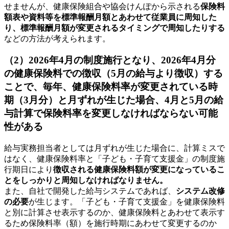
せませんが、健康保険組合や協会けんぽから示される
保険料
額表や資料等を標準報酬月額とあわせて従業員に周知した
り、標準報酬月額が変更されるタイミングで周知したりする
などの方法が考えられます。
（2）2026年4月の制度施行となり、2026年4月分
の健康保険料での徴収（5月の給与より徴収）する
ことで、毎年、健康保険料率が変更されている時
期（3月分）と月ずれが生じた場合、4月と5月の給
与計算で保険料率を変更しなければならない可能
性がある
給与実務担当者としては月ずれが生じた場合に、計算ミスで
はなく、健康保険料率と「子ども・子育て支援金」の制度施
行期日により
徴収される健康保険料額が変更になっているこ
とをしっかりと周知しなければなりません。
また、自社で開発した給与システムであれば、
システム改修
の必要
が生じます。「子ども・子育て支援金」を健康保険料
と別に計算させ表示するのか、健康保険料とあわせて表示す
るため保険料率（額）を施行時期にあわせて変更するのか