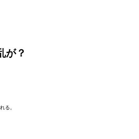
乱が？
れる。